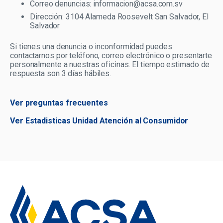
Directiva.
Correo denuncias:
informacion@acsa.com.sv
Responsabilidad:
Dirección: 3104 Alameda Roosevelt San Salvador, El
El Comité de Riesgos sesionará como
- Colaborar con el diseño y aplicación del
• Fortalecer la política y controles de
Salvador
mínimo una vez cada 3 meses.
control interno proponiendo las medidas
Prevención de LDA/FT/FPADM
correctivas pertinentes
• Revisar y recomendar la aprobación del
Si tienes una denuncia o inconformidad puedes
plan de trabajo anual, así como dar
contactarnos por teléfono, correo electrónico o presentarte
El Comité de Auditoría sesionará como
seguimiento de la gestión de la Oficialía de
personalmente a nuestras oficinas. El tiempo estimado de
mínimo una vez cada 3 meses.
Cumplimiento
respuesta son 3 días hábiles.
• Garantizar independencia, recursos y
acceso a información de la Oficialía
Ver preguntas frecuentes
El Comité de Prevención de Lavado de
Dinero y Activos sesionará como mínimo una
Ver Estadisticas Unidad Atención al Consumidor
vez cada 3 meses.