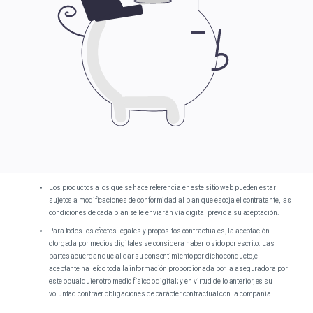
Los productos a los que se hace referencia en este sitio web pueden estar
sujetos a modificaciones de conformidad al plan que escoja el contratante, las
condiciones de cada plan se le enviarán vía digital previo a su aceptación.
Para todos los efectos legales y propósitos contractuales, la aceptación
otorgada por medios digitales se considera haberlo sido por escrito. Las
partes acuerdan que al dar su consentimiento por dicho conducto, el
aceptante ha leído toda la información proporcionada por la aseguradora por
este o cualquier otro medio físico o digital; y en virtud de lo anterior, es su
voluntad contraer obligaciones de carácter contractual con la compañía.