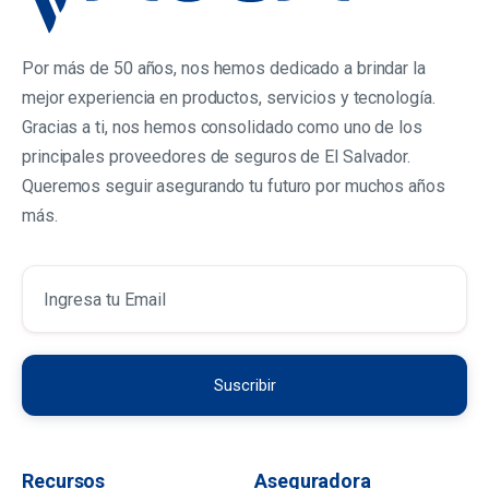
INFORMACIÓN DEL
INMUEBLE:
Por más de 50 años, nos hemos dedicado a brindar la
mejor experiencia en productos, servicios y tecnología.
Gracias a ti, nos hemos consolidado como uno de los
•
Certificación extractada
del inmueble
principales proveedores de seguros de El Salvador.
•
Copia de escritura del inmueble
ofrecido
Queremos seguir asegurando tu futuro por muchos años
en garantía debidamente inscrita en el Centro
más.
Nacional de Registro
•
Copia del último recibo
de pago o estado
de cuenta del crédito hipotecario u otros
créditos a cancelar
•
Valúo realizado por un perito
valuador
registrado en la Superintendencia del Sistema
Financiero a realizar por la Aseguradora
•
Si el inmueble está hipotecado con otra
institución
deberá presentar carta
compromiso de cancelación de hipoteca
Recursos
Aseguradora