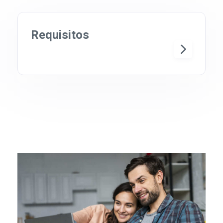
Requisitos
INFORMACIÓN DEL DEUDOR
• Solicitud de crédito completa
• Copia de DUI y NIT del deudor
• Constancia de ingresos mensuales con
deducciones del deudor con antigüedad no
mayor a 30 días en original
• Estado de cuenta de AFP de los últimos 6
meses.
• En caso de profesionales independientes
deben presentar estados financieros de los
dos últimos años, así como declaraciones de
IVA de los últimos seis meses, copia de
registro de IVA.