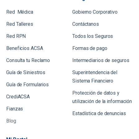
•
Solvencia de Impuestos de Alcaldía
Red Médica
Gobierno Corporativo
Municipal
del inmueble a otorgar en garantía
(presentarla tres días antes de la
Red Talleres
Contáctanos
escrituración).
Red RPN
Todos los Seguros
Beneficios ACSA
Formas de pago
Consulta tu Reclamo
Intermediarios de seguros
Guía de Siniestros
Superintendencia del
Sistema Financiero
Gu
ía de Formularios
Protección de datos y
CrediACSA
utilización de la información
Fianzas
Estadística de denuncias
Blog