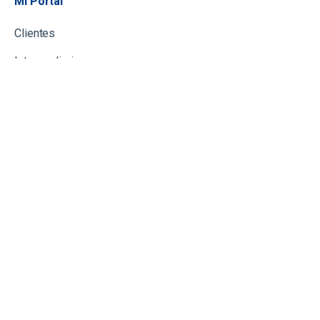
Mi Portal
Clientes
Intermediarios
Proveedores
Proveedores Médicos
Proveedores
Preautorizaciones Médicas
Copyright 2023 © Aseguradora ACSA